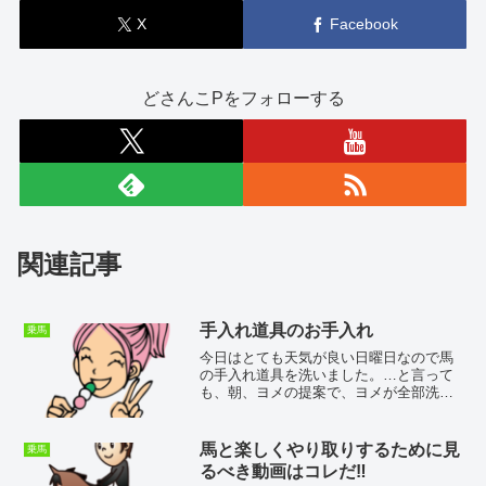
X
Facebook
どさんこPをフォローする
関連記事
手入れ道具のお手入れ
乗馬
今日はとても天気が良い日曜日なので馬
の手入れ道具を洗いました。…と言って
も、朝、ヨメの提案で、ヨメが全部洗っ
てくれました。ありがとう。助かりまし
た。これからの馬の手入れが楽しみで
す。道具がきれいだと気持ちがいいです
馬と楽しくやり取りするために見
乗馬
ね。ヨメは時々手入れ道具を...
るべき動画はコレだ‼