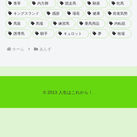
青草
内方脚
競走馬
騎座
牝馬
キングスランド
感謝
場長
健康
前進気勢
馬装
馬場
練習馬
乗馬用品
内転筋
誘導馬
騎手
キュロット
夢
牧場
ホーム
あんず
© 2013 人生はこれから！.