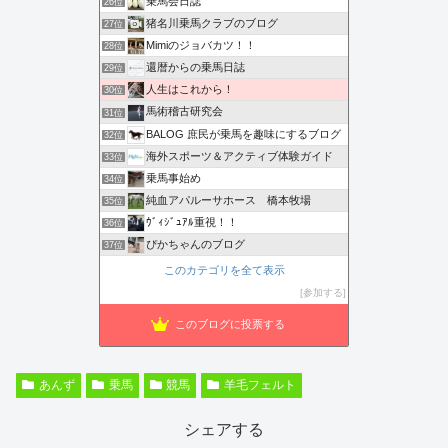
乗馬会日誌
26位
猪名川乗馬クラブのブログ
27位
Mimiのジョバカツ！！
28位
還暦からの乗馬日誌
29位
人生はこれから！
30位
馬術稽古研究会
31位
BALOG 庶民が乗馬を趣味にするブログ
32位
海外スポーツ＆アクティブ体験ガイド
33位
乗馬事始め
34位
純血アパルーサホース 橋本牧場
35位
ｳﾞｨｼﾞｭｱﾙ重視！！
36位
ぴかちゃんのブログ
37位
このカテゴリを全て表示
参加する
このブログに投票する
あんず
乗馬
競馬
羊毛フェルト
シェアする