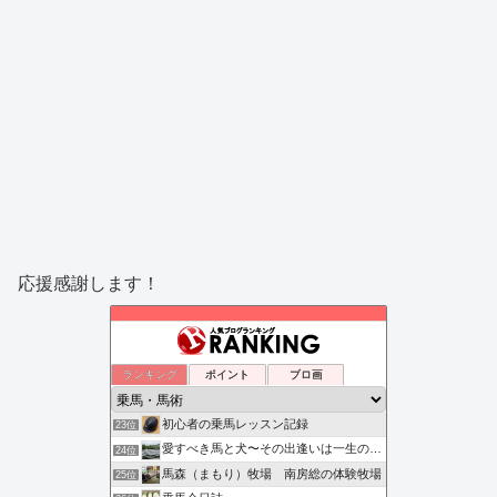
応援感謝します！
ランキング
ポイント
ブロ画
初心者の乗馬レッスン記録
23位
愛すべき馬と犬〜その出逢いは一生の宝物〜
24位
馬森（まもり）牧場 南房総の体験牧場
25位