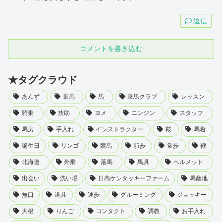
返信
コメントを書き込む
★タグクラウド
あんず
乗馬
馬
乗馬クラブ
レッスン
騎乗
扶助
ヨメ
ニンジン
スタッフ
馬房
手入れ
インストラクター
鞍
馬着
誕生日
リンゴ
競馬
駈歩
常歩
鞭
北海道
外乗
落馬
馬具
ヘルメット
出会い
洗い場
日高ケンタッキーファーム
馬産地
無口
道具
速歩
グルーミング
ジョッキー
大根
りんご
コンタクト
調教
お手入れ