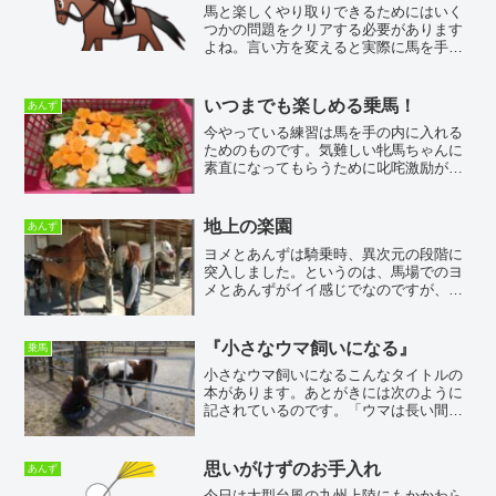
馬と楽しくやり取りできるためにはいく
つかの問題をクリアする必要があります
よね。言い方を変えると実際に馬を手の
うちに入れるために必要なことがありま
すよね。例えばワガママな場合はすぐに
ダメだということを馬に伝えること。無
いつまでも楽しめる乗馬！
あんず
駄な動きをしてもなんにも...
今やっている練習は馬を手の内に入れる
ためのものです。気難しい牝馬ちゃんに
素直になってもらうために叱咤激励が今
は必要なんです。馬に無駄な抵抗をやめ
てもらって騎乗者の指示に従ってもらう
必要があるんです。ところがどっこいい
地上の楽園
あんず
つものことながらOちゃん...
ヨメとあんずは騎乗時、異次元の段階に
突入しました。というのは、馬場でのヨ
メとあんずがイイ感じでなのですが、駈
歩など今までの速度ではなく結構なスピ
ードで走っているのです。他の会員さん
には見せないような鋭い歩様で速歩をし
『小さなウマ飼いになる』
乗馬
たり駈歩をしたりしている...
小さなウマ飼いになるこんなタイトルの
本があります。あとがきには次のように
記されているのです。「ウマは長い間、
人と暮らしを共にしてきた動物です。か
つて、ウマは生活に欠かせない大切なパ
ートナーでした。暮らしの中での活躍の
思いがけずのお手入れ
あんず
場がなくなった現代でも、...
今日は大型台風の九州上陸にもかかわら