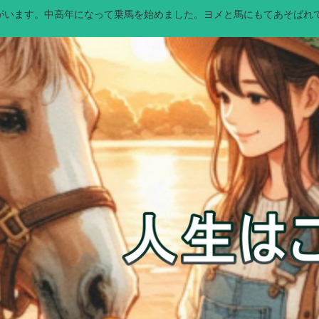
馬）がいます。中高年になって乗馬を始めました。ヨメと馬にもてあそばれ