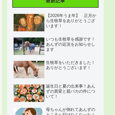
最新記事
【2026年うま年】 正月か
ら生牧草をありがとうござ
います！
いつも生牧草を感謝です！
あんずの近況をお知らせし
ます
生牧草をいただきました！
ありがとうございます！
誕生日と夏の出来事！あん
ずの異変と親バカの件につ
いて！
母ちゃんが倒れてあんずの
ところへ行けなくなった！