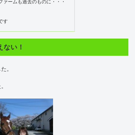
ファームも過去のものに・・・
です
えない！
した。
た。