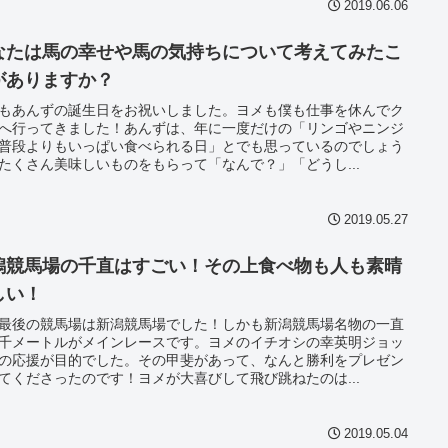
2019.06.06
なたは馬の幸せや馬の気持ちについて考えてみたこ
がありますか？
もあんずの誕生日をお祝いしました。ヨメも僕も仕事を休んでク
へ行ってきました！あんずは、年に一度だけの「リンゴやニンジ
普段よりもいっぱい食べられる日」とでも思っているのでしょう
たくさん美味しいものをもらって「なんで？」「どうし...
2019.05.27
潟競馬場の千直はすごい！その上食べ物も人も素晴
しい！
最後の競馬場は新潟競馬場でした！しかも新潟競馬場名物の一直
千メートルがメインレースです。ヨメのイチオシの幸英明ジョッ
の応援が目的でした。その甲斐があって、なんと勝利をプレゼン
てくださったのです！ヨメが大喜びして飛び跳ねたのは...
2019.05.04