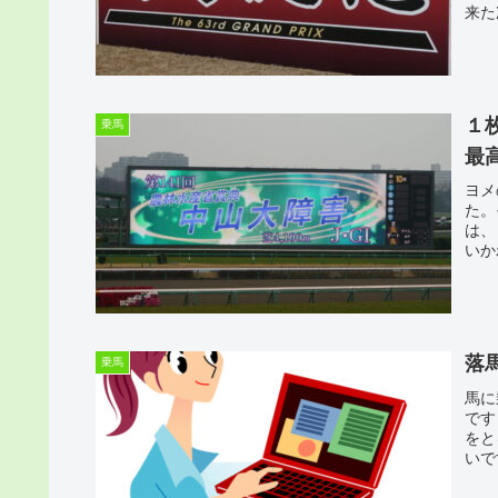
来た
１
乗馬
最
ヨメ
た。
は、
いか
落
乗馬
馬に
です
をと
いで