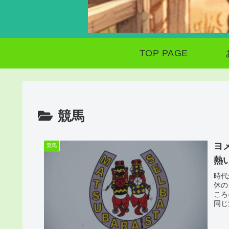
TOP PAGE
競馬
ヨ
乗馬
熱
時代
休の
ころ
同じ