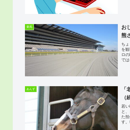
お
乗馬
熊
ちょ
を観
ロの
では
「
あんず
（
若い
と、
た拍
す。