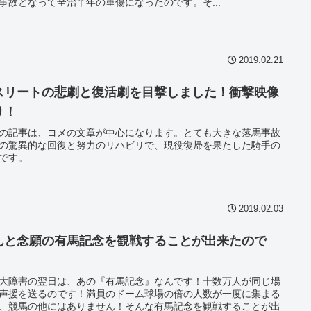
事故となって全治半年の重傷になったのです。そ...
2019.02.21
スリートの悲劇と復活劇を目撃しました！衝撃映像
り！
の記事は、ヨメの文章が中心になります。とても大きな落馬事故
の驚異的な回復と努力のリハビリで、現役復帰を果たした騎手の
です。
2019.02.03
んと念願の有馬記念を観戦することが出来たので
！
大障害の翌日は、あの『有馬記念』なんです！十数万人が同じ場
声援を送るのです！満員のドーム球場の倍の人数が一度に集まる
、競馬の他にはありません！そんな有馬記念を観戦することが出