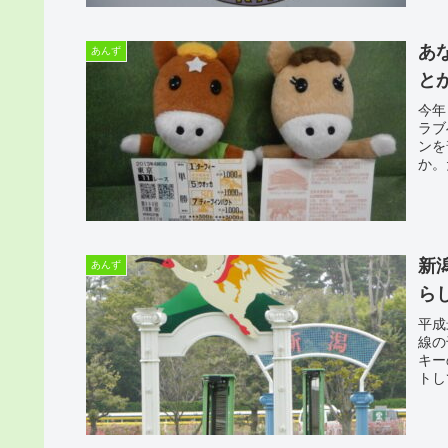
あ
あんず
と
今年
ラブ
ンを
か。
新
あんず
ら
平成
線の
キー
トし