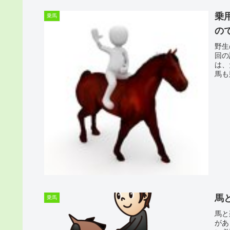
乗
乗馬
の
野生
回の
は、
馬も
馬
乗馬
馬と
があ