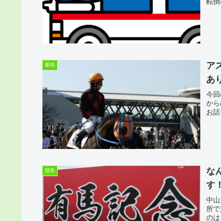
転倒
ア
乗馬
あ
今回
から
お話
な
競馬
す
中山
所で
のは