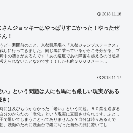
2018.11.18
じさんジョッキーはやっぱりすごかった！やったぜ
さん！
うど一週間前のこと。京都競馬場へ「京都ジャンプステークス」
戦しに行ってきました。同じ馬に乗っているからこそ分かる、プ
騎手の凄さがあるんです！あの速度であの障害を越えるのは通常
考えられないことなのです！！しかも約３０００メート...
2018.11.17
老い」という問題は人にも馬にも厳しい現実がある
続き）
時には及びもつかなかった「老い」という問題。５０歳を過ぎる
自分のからだの「老化」という現実に直面させられます。ふとし
子で驚いてしまうことってありませんか？自分は時々あるんで
朝、洗顔のために洗面台で鏡に写った自分の顔に驚いてし...