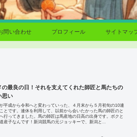
お問い合わせ
プロフィール
サイトマッ
メの最良の日！それを支えてくれた師匠と馬たちの
い思い
が平成から令和へと変わっていった、４月末から５月初旬の10連
ことです。連休を利用して、以前から会いたかった馬の師匠のと
へ行ってきました。馬の師匠は馬産地の日高の出身です。ボクと
道産子なんです！新潟競馬の元ジョッキーで、新潟と...