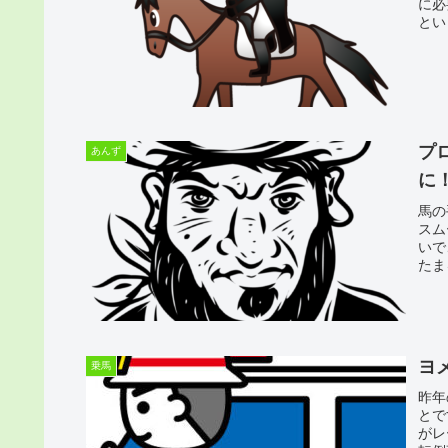
に必
とい
プ
あんず
に
馬の
スム
いで
たま
ヨ
乗馬
昨年
とで
がレ