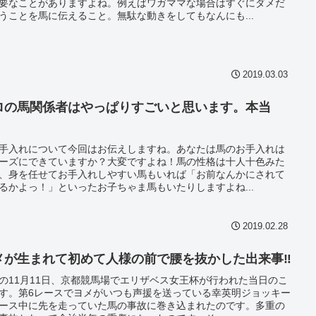
要なことがありますよね。例えばワガママな場合はすぐにダメだ
うことを馬に伝えること。無駄な動きをしてもなんにも...
2019.03.03
ロの馬関係者はやっぱりすごいと思います。本当
！
手入れについて今回はお伝えしますね。あなたは馬のお手入れは
ーズにできていますか？大変ですよね！馬の性格は十人十色みた
、身を任せてお手入れしやすい馬もいれば「お前なんかにされて
るかよっ！」といったお子ちゃま馬もいたりしますよね...
2019.02.28
メが生まれて初めて人様の前で腰を抜かした出来事‼
の11月11日、京都競馬場でエリザベス女王杯が行われた当日のこ
す。第6レースでヨメがいつも声援を送っている幸英明ジョッキー
ース中に先を走っていた馬の事故に巻き込まれたのです。多重の