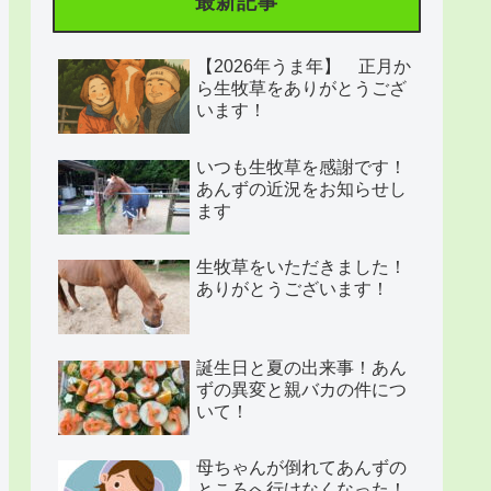
最新記事
【2026年うま年】 正月か
ら生牧草をありがとうござ
います！
いつも生牧草を感謝です！
あんずの近況をお知らせし
ます
生牧草をいただきました！
ありがとうございます！
誕生日と夏の出来事！あん
ずの異変と親バカの件につ
いて！
母ちゃんが倒れてあんずの
ところへ行けなくなった！