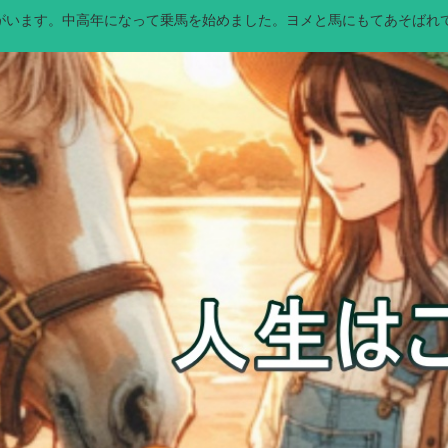
馬）がいます。中高年になって乗馬を始めました。ヨメと馬にもてあそばれ