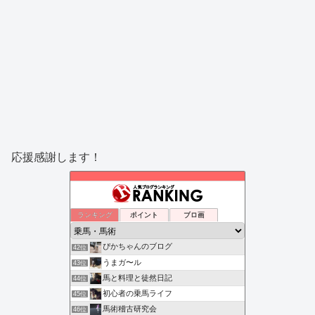
応援感謝します！
ランキング
ポイント
ブロ画
ぴかちゃんのブログ
42位
うまガ〜ル
43位
馬と料理と徒然日記
44位
初心者の乗馬ライフ
45位
馬術稽古研究会
46位