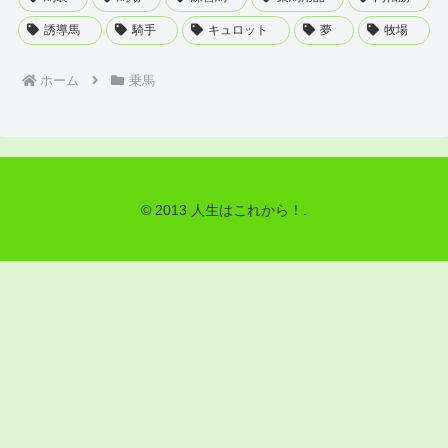
誘導馬
騎手
キュロット
夢
牧場
ホーム
乗馬
© 2013 人生はこれから！.