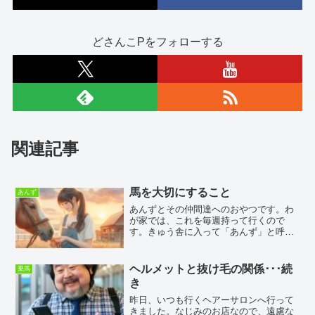
どさんこPをフォローする
関連記事
馬を大切にすること
あんず
あんずとその仲間達へのおやつです。わ
が家では、これを毎週持って行くので
す。きゅう舎に入って「あんず」と呼ぶ
と、あんずの手前の馬房にいる馬が顔を
出します。スタッフさんが言うには、こ
の馬は自分が「あんず」だと思っている
ヘルメットと抜け毛の関係･･･続
乗馬
らしいとのことです。僕たち...
き
昨日、いつも行くヘアーサロンへ行って
きました。なじみのお店なので、遠慮な