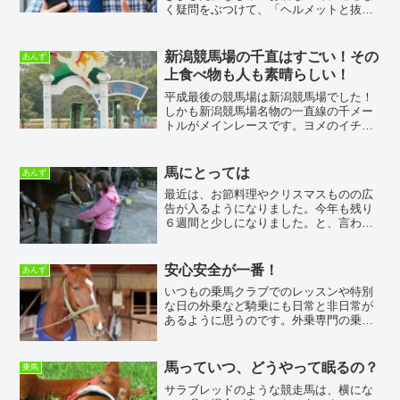
く疑問をぶつけて、「ヘルメットと抜け
毛の関連」を聞いてみました。そうする
と、開口一番、プロ野球選手は、他のス
ポーツに比べて、抜け毛の人が多いとの
新潟競馬場の千直はすごい！その
あんず
ことでした。ヘルメットと...
上食べ物も人も素晴らしい！
平成最後の競馬場は新潟競馬場でした！
しかも新潟競馬場名物の一直線の千メー
トルがメインレースです。ヨメのイチオ
シの幸英明ジョッキーの応援が目的でし
た。その甲斐があって、なんと勝利をプ
レゼントしてくださったのです！ヨメが
馬にとっては
あんず
大喜びして飛び跳ねたのは...
最近は、お節料理やクリスマスものの広
告が入るようになりました。今年も残り
６週間と少しになりました。と、言われ
ると何かに追い立てられるような気がし
ます。最近の我が家では○協の個別配達が
マイブームで、ヨメがせっせと注文書を
安心安全が一番！
あんず
書いています。美味しい...
いつもの乗馬クラブでのレッスンや特別
な日の外乗など騎乗にも日常と非日常が
あるように思うのです。外乗専門の乗馬
施設のスタッフさんは別ですが。色々と
考えてみると常日頃の騎乗が一番地味で
はありますが一番大切なことだとしみじ
馬っていつ、どうやって眠るの？
乗馬
みと考えさせられるそんな...
サラブレッドのような競走馬は、横にな