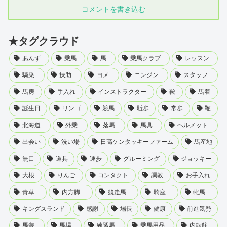
コメントを書き込む
★タグクラウド
あんず
乗馬
馬
乗馬クラブ
レッスン
騎乗
扶助
ヨメ
ニンジン
スタッフ
馬房
手入れ
インストラクター
鞍
馬着
誕生日
リンゴ
競馬
駈歩
常歩
鞭
北海道
外乗
落馬
馬具
ヘルメット
出会い
洗い場
日高ケンタッキーファーム
馬産地
無口
道具
速歩
グルーミング
ジョッキー
大根
りんご
コンタクト
調教
お手入れ
青草
内方脚
競走馬
騎座
牝馬
キングスランド
感謝
場長
健康
前進気勢
馬装
馬場
練習馬
乗馬用品
内転筋