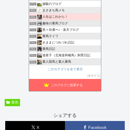
遊駿のブログ
47位
まさきち馬メモ
48位
人生はこれから！
49位
趣味の乗馬ブログ
50位
悠々自適〜♪ - 楽天ブログ
51位
乗馬ライフ
52位
きままにつれづれ日記
53位
乗馬日記
54位
道産子（北海道和種馬）飼育日記
55位
素人競馬と素人乗馬
56位
このカテゴリを全て表示
参加する
このブログに投票する
乗馬
シェアする
X
Facebook