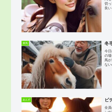
切っ
良い
冬
乗馬
今日
の場
馬が
ない
ビ
あんず
全員