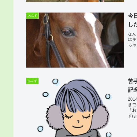
今
あんず
し
なん
はキ
ちゃ
苦
あんず
記
20
きで
「お
ずは