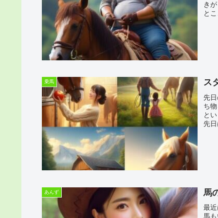
きが
とこ
ス
乗馬
先日
ち物
とい
先日
馬
あんず
最近
馬も