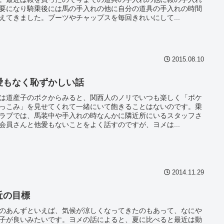
要になり騎乗後には馬の手入れの他に自分の道具の手入れの時間
えてきました。ブーツやチャップスを毎回きれいにして...
2015.08.10
愛もなく恥ずかしい話
は道産子のボクからみると、関西人のノリでいつも楽しく「ボケ
っこみ」を見せてくれて一緒にいて飽きることはないのです。乗
ラブでは、馬装中や手入れの時なんかに隣近所にいるスタッフさ
会員さんと他愛もないことをよく話すのですが、ヨメは...
2014.11.29
近の目標
のあんずといえば、気候が涼しくなってきたのもあって、なにや
子が良いみたいです。ヨメの話によると、夏に比べると最近は動