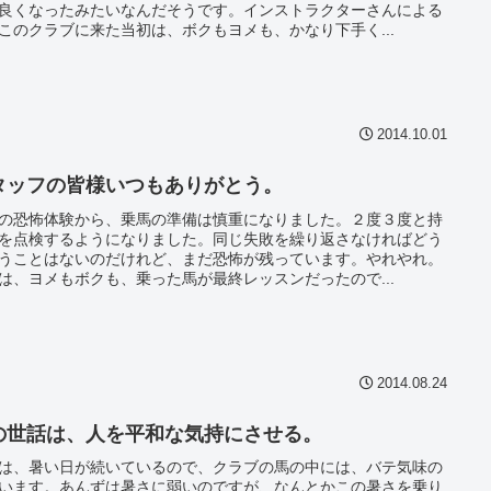
良くなったみたいなんだそうです。インストラクターさんによる
このクラブに来た当初は、ボクもヨメも、かなり下手く...
2014.10.01
タッフの皆様いつもありがとう。
の恐怖体験から、乗馬の準備は慎重になりました。２度３度と持
を点検するようになりました。同じ失敗を繰り返さなければどう
うことはないのだけれど、まだ恐怖が残っています。やれやれ。
は、ヨメもボクも、乗った馬が最終レッスンだったので...
2014.08.24
の世話は、人を平和な気持にさせる。
は、暑い日が続いているので、クラブの馬の中には、バテ気味の
います。あんずは暑さに弱いのですが、なんとかこの暑さを乗り