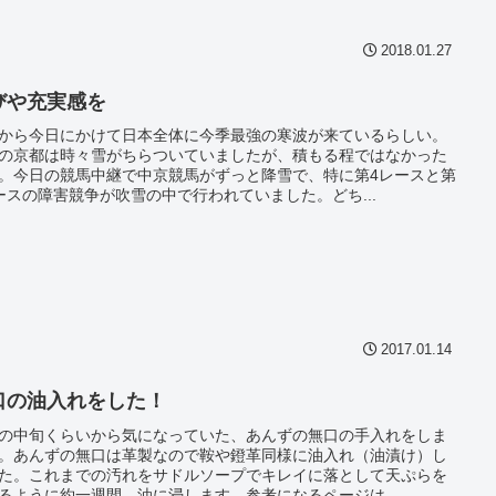
2018.01.27
びや充実感を
から今日にかけて日本全体に今季最強の寒波が来ているらしい。
の京都は時々雪がちらついていましたが、積もる程ではなかった
。今日の競馬中継で中京競馬がずっと降雪で、特に第4レースと第
ースの障害競争が吹雪の中で行われていました。どち...
2017.01.14
口の油入れをした！
の中旬くらいから気になっていた、あんずの無口の手入れをしま
。あんずの無口は革製なので鞍や鐙革同様に油入れ（油漬け）し
た。これまでの汚れをサドルソープでキレイに落として天ぷらを
るように約一週間、油に浸します。参考になるページは...