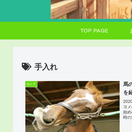
TOP PAGE
手入れ
馬
あんず
を
20
ヨメ
始め
時の