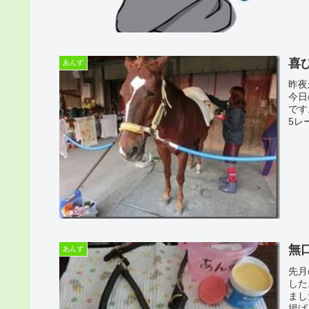
喜
あんず
昨夜
今日
です
5レ
無
あんず
先月
した
まし
揚げ