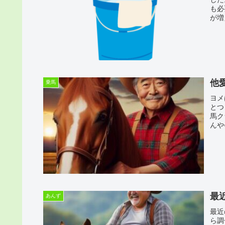
も必
が増
他
乗馬
ヨメ
とつ
馬ク
んや
最
あんず
最近
ら調