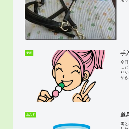
手
乗馬
今日
…と
りが
がき
道
あんず
馬と
した