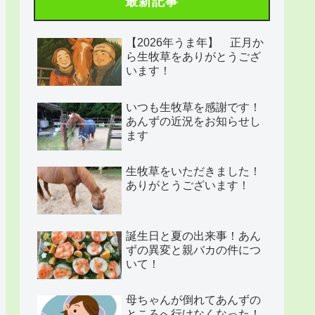
最新記事
【2026年うま年】 正月か
ら生牧草をありがとうござ
います！
いつも生牧草を感謝です！
あんずの近況をお知らせし
ます
生牧草をいただきました！
ありがとうございます！
誕生日と夏の出来事！あん
ずの異変と親バカの件につ
いて！
母ちゃんが倒れてあんずの
ところへ行けなくなった！