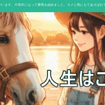
馬）がいます。中高年になって乗馬を始めました。ヨメと馬にもてあそばれ