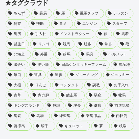
★タグクラウド
あんず
乗馬
馬
乗馬クラブ
レッスン
騎乗
扶助
ヨメ
ニンジン
スタッフ
馬房
手入れ
インストラクター
鞍
馬着
誕生日
リンゴ
競馬
駈歩
常歩
鞭
北海道
外乗
落馬
馬具
ヘルメット
出会い
洗い場
日高ケンタッキーファーム
馬産地
無口
道具
速歩
グルーミング
ジョッキー
大根
りんご
コンタクト
調教
お手入れ
青草
内方脚
競走馬
騎座
牝馬
キングスランド
感謝
場長
健康
前進気勢
馬装
馬場
練習馬
乗馬用品
内転筋
誘導馬
騎手
キュロット
夢
牧場