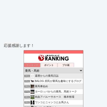
応援感謝します！
ランキング
ポイント
ブロ画
還暦からの乗馬日誌
34位
BALOG 庶民が乗馬を趣味にするブログ
35位
乗馬事始め
36位
ヨーロッパからの乗馬、馬術トーク
37位
純血アパルーサホース 橋本牧場
38位
ワンコとニャンコとお馬さん
39位