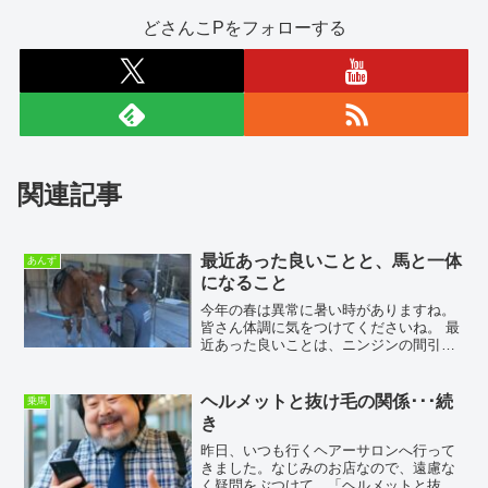
どさんこPをフォローする
関連記事
最近あった良いことと、馬と一体
あんず
になること
今年の春は異常に暑い時がありますね。
皆さん体調に気をつけてくださいね。 最
近あった良いことは、ニンジンの間引き
が行われていることです。というのは、
よく行く地場野菜の販売所で葉付きニン
ジンが出回ってきたのです。地元の人達
ヘルメットと抜け毛の関係･･･続
乗馬
は「おひたし」にしてい...
き
昨日、いつも行くヘアーサロンへ行って
きました。なじみのお店なので、遠慮な
く疑問をぶつけて、「ヘルメットと抜け