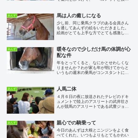
毛の関連」を聞いてみました。そうする
と、開口一番、プロ野球選手は、他のス
ポーツに比べて、抜け毛の人が多いとの
馬は人の癒しになる
あんず
ことでした。ヘルメットと...
少し前、同じ乗馬クラブのある会員さん
を通してあんずの絵をいただきました。
絵画がとても上手な方でとても感激して
います。額縁にいれて飾ってみました。
ウチの少ない部屋のあちこちに馬の写真
やらポスターやら馬のカレンダーなど馬
暖冬なので少しだけ馬の体調が心
あんず
だらけです(笑)当然のこ...
配な件
年をとってくると、なにかとせわしくな
りませんか？わが家も年が明けてからと
いうもの週末の乗馬がコンスタントにで
きなくなっています。暖冬のせいではな
いですが、皆さんは元気にお過ごしでし
ょうか？
人馬二体
あんず
４月６日の夜に放送されたテレビのドキ
ュメントで陸上のアスリートの武井壮さ
んが競馬のアスリートである武豊ジョッ
キーに密着取材するそんな内容の番組を
見ました。アスリート同士の対談には参
考になる言葉がいっぱいありました。そ
親心での騎乗って
あんず
の中で「人馬二体」という...
今日のあんずは大根とニンジンをよく食
べてくれた。いつもよりもとてもかわい