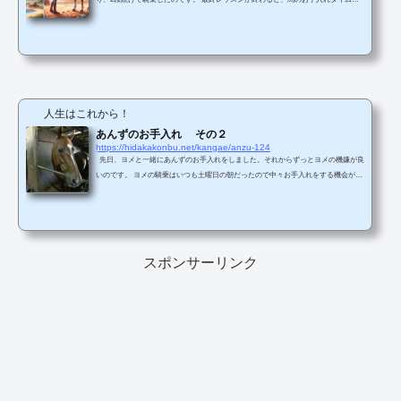
す。あんずのお手入れができるので、ヨメはこの時間を狙っていたのです。 さて
さて、あんずのお手入れなのですが、ヨメは、あんずのかわいさのあまり時間をか
けて時間をかけてお手入れするのでいつも他の会員さんが終わったのにまだまだ時
間がかかっているのです。 最後はスタッフさんに手伝ってもらうことになりま
す。 &nbs...
人生はこれから！
あんずのお手入れ その２
https://hidakakonbu.net/kangae/anzu-124
先日、ヨメと一緒にあんずのお手入れをしました。それからずっとヨメの機嫌が良
いのです。 ヨメの騎乗はいつも土曜日の朝だったので中々お手入れをする機会がな
かったのです。 お手入れは、通っているクラブではその馬の最終レッスン後にす
ることになっているのです。その日の最後に馬をピカピカにして馬房に帰すので
す。 前回のレッスンから騎乗する時間を午前中の最後の時間にしたのです。 これ
がたまたまあんずの当日最後のレッスンとなったのでレッスン後に...
スポンサーリンク