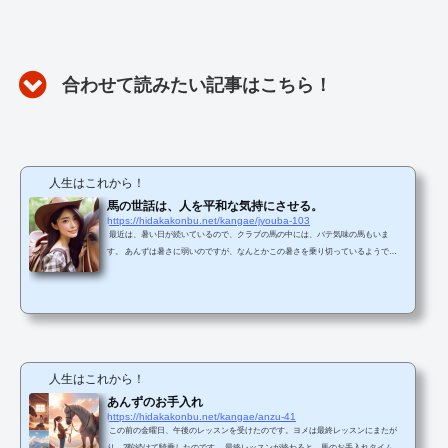
合わせて読みたい記事はこちら！
人生はこれから！
馬の世話は、人を平和な気持にさせる。
https://hidakakonbu.net/kangae/jyouba-103
最近は、暑い日が続いているので、クラブの馬の中には、バテ気味の馬もいま
す。 あんずは暑さに弱いのですが、なんとかこの暑さを乗り切っているようで
す。 無理な使い方をしない、クラブの方針もとても良いと思います。 今日は午
前中最後の騎乗だったのですが、騎乗した馬が本日最終鞍だったので久しぶりに最
終の手入れをしました。 ・・・といっても、スタッフが半分以上やってくれました
が。 馬の世話をしていると、本当に平和な気持になります。 プラス...
人生はこれから！
あんずのお手入れ
https://hidakakonbu.net/kangae/anzu-41
この前の金曜日、午後のレッスンを受けたのです。ヨメは最終レッスンにまたが
り、2鞍続けて騎乗したのです。 最終レッスンが終わると、馬のお手入れタイムで