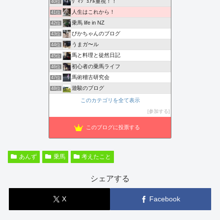
ｳﾞｨｼﾞｭｱﾙ重視！！
40位
人生はこれから！
41位
乗馬 life in NZ
42位
ぴかちゃんのブログ
43位
うまガ〜ル
44位
馬と料理と徒然日記
45位
初心者の乗馬ライフ
46位
馬術稽古研究会
47位
遊駿のブログ
48位
このカテゴリを全て表示
参加する
このブログに投票する
あんず
乗馬
考えたこと
シェアする
X
Facebook