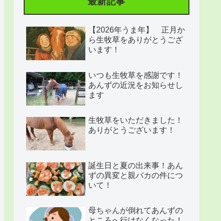
最新記事
【2026年うま年】 正月か
ら生牧草をありがとうござ
います！
いつも生牧草を感謝です！
あんずの近況をお知らせし
ます
生牧草をいただきました！
ありがとうございます！
誕生日と夏の出来事！あん
ずの異変と親バカの件につ
いて！
母ちゃんが倒れてあんずの
ところへ行けなくなった！