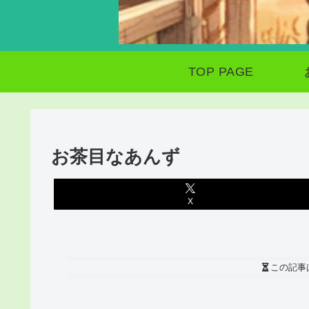
TOP PAGE
お茶目なあんず
X
この記事