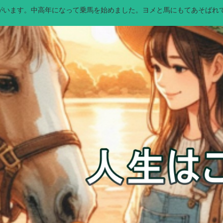
馬）がいます。中高年になって乗馬を始めました。ヨメと馬にもてあそばれ