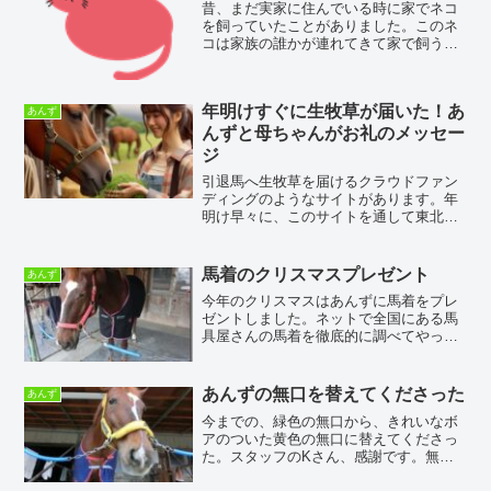
昔、まだ実家に住んでいる時に家でネコ
を飼っていたことがありました。このネ
コは家族の誰かが連れてきて家で飼うよ
うになったのですが、兄弟が結婚や仕事
などで独立し、そして親は出稼ぎにでて
いて、ボクは予備校生でひとり自宅にい
年明けすぐに生牧草が届いた！あ
あんず
た頃です。ボクひとりでネ...
んずと母ちゃんがお礼のメッセー
ジ
引退馬へ生牧草を届けるクラウドファン
ディングのようなサイトがあります。年
明け早々に、このサイトを通して東北の
方からあんずへと生牧草が届きました。
このような時期に青草が届くのは本当に
嬉しいことです。直接預託している牧場
馬着のクリスマスプレゼント
あんず
へ青草をお送りいただき感謝しておりま
今年のクリスマスはあんずに馬着をプレ
す。
ゼントしました。ネットで全国にある馬
具屋さんの馬着を徹底的に調べてやっと
気に入ったものをみつけました。なかな
か気に入った色のものが見つからなくて
ヨメが直接取り扱っているお店に問い合
あんずの無口を替えてくださった
あんず
わせて手に入れることがで...
今までの、緑色の無口から、きれいなボ
アのついた黄色の無口に替えてくださっ
た。スタッフのKさん、感謝です。無口
（むくち）とは、無口頭絡（とうらく）