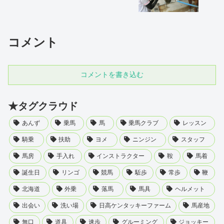
コメント
コメントを書き込む
★タグクラウド
あんず
乗馬
馬
乗馬クラブ
レッスン
騎乗
扶助
ヨメ
ニンジン
スタッフ
馬房
手入れ
インストラクター
鞍
馬着
誕生日
リンゴ
競馬
駈歩
常歩
鞭
北海道
外乗
落馬
馬具
ヘルメット
出会い
洗い場
日高ケンタッキーファーム
馬産地
無口
道具
速歩
グルーミング
ジョッキー