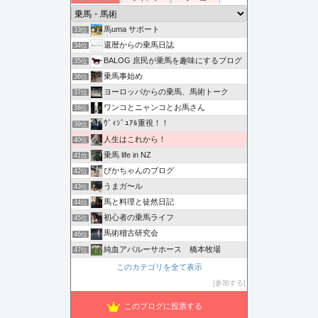
馬uma サポート
33位
還暦からの乗馬日誌
34位
BALOG 庶民が乗馬を趣味にするブログ
35位
乗馬事始め
36位
ヨーロッパからの乗馬、馬術トーク
37位
ワンコとニャンコとお馬さん
38位
ｳﾞｨｼﾞｭｱﾙ重視！！
39位
人生はこれから！
40位
乗馬 life in NZ
41位
ぴかちゃんのブログ
42位
うまガ〜ル
43位
馬と料理と徒然日記
44位
初心者の乗馬ライフ
45位
馬術稽古研究会
46位
純血アパルーサホース 橋本牧場
47位
このカテゴリを全て表示
参加する
このブログに投票する