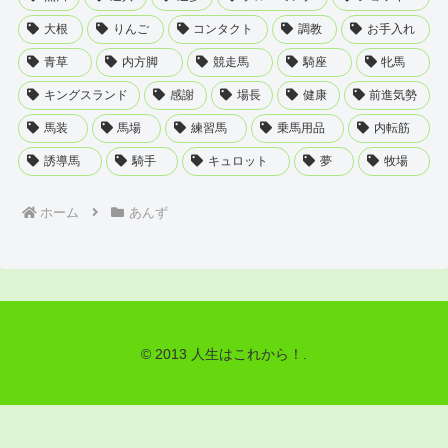
大根
りんご
コンタクト
調教
お手入れ
青草
内方脚
競走馬
騎座
牝馬
キングスランド
感謝
場長
健康
前進気勢
馬装
馬場
練習馬
乗馬用品
内転筋
誘導馬
騎手
キュロット
夢
牧場
ホーム
あんず
© 2013 人生はこれから！.