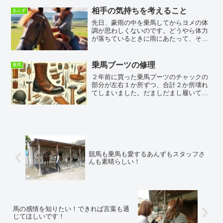
の略で、一般的に、革またはナイロンで
出来ていて、色々なサイズのものがあり
相手の気持ちを考えること
あんず
ます。基本的に項（うなじ...
先日、豪雨の中を乗馬してからヨメの体
調が思わしくないのです。どうやら体力
が落ちているときに雨にあたって、その
中を乗馬したので風邪を引いたようなの
です。かわいそうに、今日は一日中寝込
んでいました。よくよく考えると、馬た
乗馬ブーツの修理
乗馬
ちは、雨の日も風の日もレ...
２年前に買った乗馬ブーツのチャックの
部分が左右１か所ずつ、合計２か所壊れ
てしまいました。だましだまし履いてい
たのですが、破れが広がらないうちに修
理に出すことにしました。
競馬も乗馬も愛するあんずもスタッフさ
んも素晴らしい！
馬の感情を知りたい！できれば言葉も通
じてほしいです！