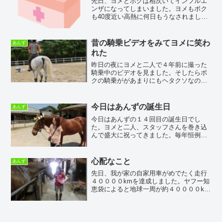
先日、ヨメとボクは相次いてインフルエ
ンザになってしまいました。ヨメもボク
も40度近い高熱に何日もうなされまし
た。ヨメの職場→ヨメヨメ→ボクといっ
た経路で感染したのですがヨメもボクも
何十年ぶりでの感染です。皆さん気をつ
昔の騎乗ビデオをみてヨメに笑わ
あんず
けてくださいね。手洗いと...
れた
昨日の夜にヨメと二人で４年前に撮った
騎乗中のビデオを見ました。そしたらボ
クの騎乗ががあまりにもヘタクソなので
ヨメに大爆笑されまくりました。自分で
言うのもなんですが、本当にヘタクソな
んです。軸がブレブレで、手綱を持つ手
今日はあんずの誕生日
あんず
がバラバラなのです。しか...
今日はあんずの１４回目の誕生日でし
た。ヨメと二人、スタッフさんを巻き込
んで盛大に祝ってきました。毎年恒例の
ニンジンケーキです。画像をクリックす
ると大きな画像がみられますよ。今年は
力作です。青草の土台にリンゴのベース
心配なこと
あんず
です。そしてニンジンの文字...
先日、我が家の自家用車がめでたく走行
４００００kmを達成しました。ヤフー知
恵袋によると地球一周が約４００００km
だそうで、僕の車も地球一周分の距離を
走行したことになるんですね。助手席か
らヨメが撮影してくれました。お祝いに
洗車でもしようかと思...