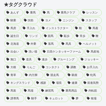
★タグクラウド
あんず
乗馬
馬
乗馬クラブ
レッスン
騎乗
扶助
ヨメ
ニンジン
スタッフ
馬房
手入れ
インストラクター
鞍
馬着
誕生日
リンゴ
競馬
駈歩
常歩
鞭
北海道
外乗
落馬
馬具
ヘルメット
出会い
洗い場
日高ケンタッキーファーム
馬産地
無口
道具
速歩
グルーミング
ジョッキー
大根
りんご
コンタクト
調教
お手入れ
青草
内方脚
競走馬
騎座
牝馬
キングスランド
感謝
場長
健康
前進気勢
馬装
馬場
練習馬
乗馬用品
内転筋
誘導馬
騎手
キュロット
夢
牧場