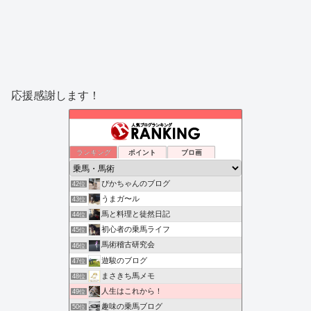
応援感謝します！
ランキング
ポイント
ブロ画
ぴかちゃんのブログ
42位
うまガ〜ル
43位
馬と料理と徒然日記
44位
初心者の乗馬ライフ
45位
馬術稽古研究会
46位
遊駿のブログ
47位
まさきち馬メモ
48位
人生はこれから！
49位
趣味の乗馬ブログ
50位