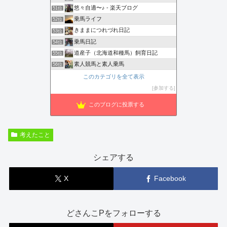
悠々自適〜♪ - 楽天ブログ
51位
乗馬ライフ
52位
きままにつれづれ日記
53位
乗馬日記
54位
道産子（北海道和種馬）飼育日記
55位
素人競馬と素人乗馬
56位
このカテゴリを全て表示
参加する
このブログに投票する
考えたこと
シェアする
X
Facebook
どさんこPをフォローする