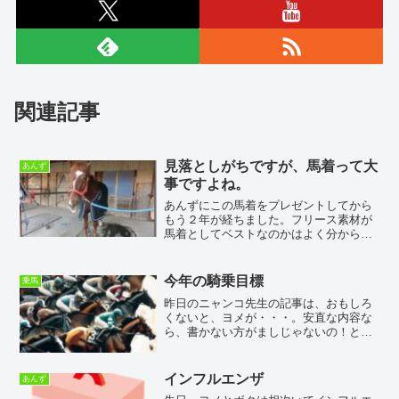
関連記事
見落としがちですが、馬着って大
あんず
事ですよね。
あんずにこの馬着をプレゼントしてから
もう２年が経ちました。フリース素材が
馬着としてベストなのかはよく分からな
いのですが、けっこうボロボロになりま
した。馬着は、いつもクラブの方が洗っ
てくれるので、本当にありがたいです。
今年の騎乗目標
乗馬
でも、他の馬と同様に馬体...
昨日のニャンコ先生の記事は、おもしろ
くないと、ヨメが・・・。安直な内容な
ら、書かない方がましじゃないの！と言
われた。ちょっと反省。いつもは、ブロ
グの記事を書き上げると、ヨメに一度目
を通してもらうのですが、昨日はこの作
インフルエンザ
あんず
業を省略したのでありまし...