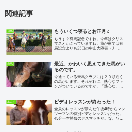
関連記事
もういくつ寝るとお正月♫
競馬
もうすぐ有馬記念ですね。今年はクリス
マスとかぶっていますね。我が家では有
馬記念よりも23日の中山大障害（J・
G1）の方が気になっています。（写真は
『赤レンガ』と呼ばれる大いけ垣）とい
うよりもいつものことですが、障害レー
最近、かわいく思えてきた馬がい
乗馬
スはいつもドキドキハラ...
るのです。
今通っている乗馬クラブには２０頭近く
の馬がいます。それぞれに、熱心なファ
ンがついているのですが、「熱心な」と
は、あまり聞かない一頭がいます。その
馬が、いつもお世話になっているОちゃ
んです。彼女に騎乗するようになって、
ビデオレッスンが終わった！
あんず
もう３年以上経ちます。い...
全員のレッスンが済んだ午後4時からマン
ツーマンの特別ビデオレッスンだった。
45分一本勝負のデスマッチだ。な、ワケ
ないです(^^ゞ今日の馬はいつもの子でし
たが、今日は僕が最初で最後、一鞍だけ