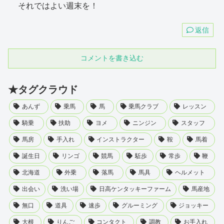
それではよい週末を！
返信
コメントを書き込む
★タグクラウド
あんず
乗馬
馬
乗馬クラブ
レッスン
騎乗
扶助
ヨメ
ニンジン
スタッフ
馬房
手入れ
インストラクター
鞍
馬着
誕生日
リンゴ
競馬
駈歩
常歩
鞭
北海道
外乗
落馬
馬具
ヘルメット
出会い
洗い場
日高ケンタッキーファーム
馬産地
無口
道具
速歩
グルーミング
ジョッキー
大根
りんご
コンタクト
調教
お手入れ