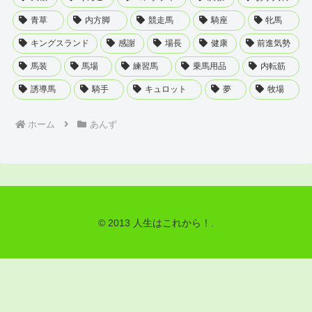
青草
内方脚
競走馬
騎座
牝馬
キングスランド
感謝
場長
健康
前進気勢
馬装
馬場
練習馬
乗馬用品
内転筋
誘導馬
騎手
キュロット
夢
牧場
ホーム
あんず
© 2013 人生はこれから！.