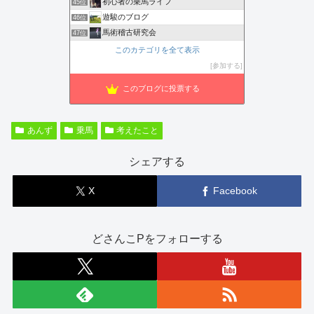
初心者の乗馬ライフ
45位
遊駿のブログ
46位
馬術稽古研究会
47位
このカテゴリを全て表示
参加する
このブログに投票する
あんず
乗馬
考えたこと
シェアする
X
Facebook
どさんこPをフォローする