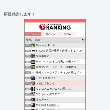
応援感謝します！
ランキング
ポイント
ブロ画
馬uma サポート
33位
BALOG 庶民が乗馬を趣味にするブログ
34位
乗馬事始め
35位
ヨーロッパからの乗馬、馬術トーク
36位
純血アパルーサホース 橋本牧場
37位
海外スポーツ＆アクティブ体験ガイド
38位
ｳﾞｨｼﾞｭｱﾙ重視！！
39位
人生はこれから！
40位
ワンコとニャンコとお馬さん
41位
ぴかちゃんのブログ
42位
うまガ〜ル
43位
馬と料理と徒然日記
44位