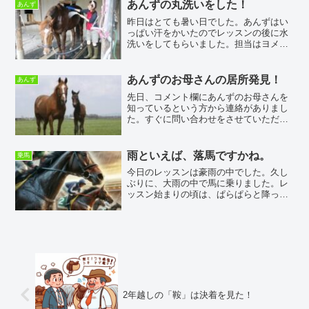
だったそうです。そのせいか、けっこう
あんずの丸洗いをした！
あんず
言うことを聞いて...
昨日はとても暑い日でした。あんずはい
っぱい汗をかいたのでレッスンの後に水
洗いをしてもらいました。担当はヨメで
す^^久しぶりの丸洗いに大喜びしたのは
言うまでもありません。まずは濡れタオ
ルでクールダウン気持ちよさそうです。
あんずのお母さんの居所発見！
あんず
ふたりともご満悦の様子...
先日、コメント欄にあんずのお母さんを
知っているという方から連絡がありまし
た。すぐに問い合わせをさせていただき
ました。日高の牧場にいる、ということ
でした。本当にありがとうございまし
た。その牧場のホームページには電話番
雨といえば、落馬ですかね。
乗馬
号が掲載されていたので昨夜...
今日のレッスンは豪雨の中でした。久し
ぶりに、大雨の中で馬に乗りました。レ
ッスン始まりの頃は、ぱらぱらと降って
いたのですが雨があがりそうな、そんな
気配でした。ところが途中からゲリラ豪
雨のような土砂降りになったのです。輪
乗りのラインにみるみる水...
2年越しの「鞍」は決着を見た！