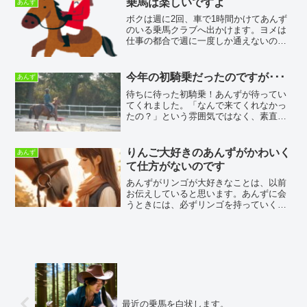
乗馬は楽しいですよ
あんず
かき」なのです。冬でもレ...
ボクは週に2回、車で1時間かけてあんず
のいる乗馬クラブへ出かけます。ヨメは
仕事の都合で週に一度しか通えないので
すが、たまたま今日は、ヨメが午前中に
休みを取れたので朝からヨメと二人で乗
馬クラブへ行ってきました。ヨメはもち
今年の初騎乗だったのですが･･･
あんず
ろんあんずに乗ってきま...
待ちに待った初騎乗！あんずが待ってい
てくれました。「なんで来てくれなかっ
たの？」という雰囲気ではなく、素直に
喜んでいてくれたように思います。これ
がまた癒されるというか、いつも自然体
でいる馬から伝わってくる温かいものを
りんご大好きのあんずがかわいく
あんず
感じました。「与えるより...
て仕方がないのです
あんずがリンゴが大好きなことは、以前
お伝えしていると思います。あんずに会
うときには、必ずリンゴを持っていくよ
うになりました。それからかなりの時間
が経ちました。リンゴを持っていくよう
になって最初の頃は、誰かに取られない
ようにできるだけ素早く食...
最近の乗馬を白状します。