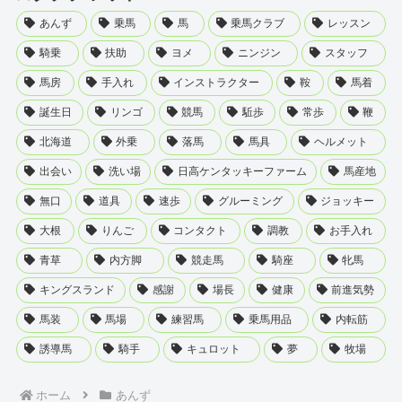
あんず
乗馬
馬
乗馬クラブ
レッスン
騎乗
扶助
ヨメ
ニンジン
スタッフ
馬房
手入れ
インストラクター
鞍
馬着
誕生日
リンゴ
競馬
駈歩
常歩
鞭
北海道
外乗
落馬
馬具
ヘルメット
出会い
洗い場
日高ケンタッキーファーム
馬産地
無口
道具
速歩
グルーミング
ジョッキー
大根
りんご
コンタクト
調教
お手入れ
青草
内方脚
競走馬
騎座
牝馬
キングスランド
感謝
場長
健康
前進気勢
馬装
馬場
練習馬
乗馬用品
内転筋
誘導馬
騎手
キュロット
夢
牧場
ホーム
あんず