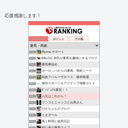
応援感謝します！
ランキング
ポイント
ブロ画
馬uma サポート
33位
BALOG 庶民が乗馬を趣味にするブログ
34位
乗馬事始め
35位
ヨーロッパからの乗馬、馬術トーク
36位
純血アパルーサホース 橋本牧場
37位
海外スポーツ＆アクティブ体験ガイド
38位
ｳﾞｨｼﾞｭｱﾙ重視！！
39位
人生はこれから！
40位
ワンコとニャンコとお馬さん
41位
ぴかちゃんのブログ
42位
うまガ〜ル
43位
馬と料理と徒然日記
44位
初心者の乗馬ライフ
45位