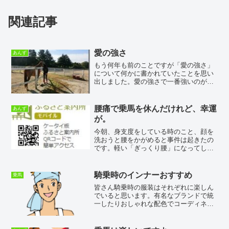
関連記事
愛の強さ
あんず
もう何年も前のことですが「愛の強さ」
について何かに書かれていたことを思い
出しました。愛の強さで一番強いのが犬
と飼い主との愛で、飼い主がどんなこと
をしても犬は尻尾を振って飼い主に答え
ようとします。次に強い愛が親子の愛な
腰痛で乗馬を休んだけれど、幸運
あんず
んだそうです。親の愛に子...
が。
今朝、身支度をしている時のこと、顔を
洗おうと腰をかがめると事件は起きたの
です。軽い「ぎっくり腰」になってしま
いました。でも、ラッキーなことに軽度
で済んでよかったです。ということで、
今日の乗馬は休みになりました。残念。
騎乗時のインナーおすすめ
乗馬
家にいると、馬のカレンダ...
皆さん騎乗時の服装はそれぞれに楽しん
でいると思います。有名なブランドで統
一したりおしゃれな配色でコーディネイ
トしたり楽しみが色々ありますよね。と
ころがボクは中年のオジサンなので若い
人とは比べものにならないくらいの「汗