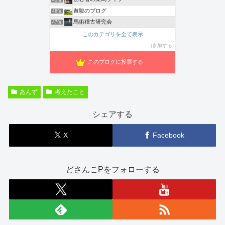
遊駿のブログ
46位
馬術稽古研究会
47位
このカテゴリを全て表示
参加する
このブログに投票する
あんず
考えたこと
シェアする
X
Facebook
どさんこPをフォローする