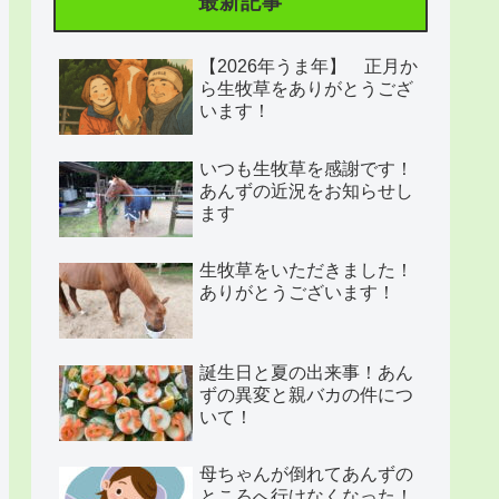
最新記事
【2026年うま年】 正月か
ら生牧草をありがとうござ
います！
いつも生牧草を感謝です！
あんずの近況をお知らせし
ます
生牧草をいただきました！
ありがとうございます！
誕生日と夏の出来事！あん
ずの異変と親バカの件につ
いて！
母ちゃんが倒れてあんずの
ところへ行けなくなった！