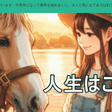
馬）がいます。中高年になって乗馬を始めました。ヨメと馬にもてあそばれ