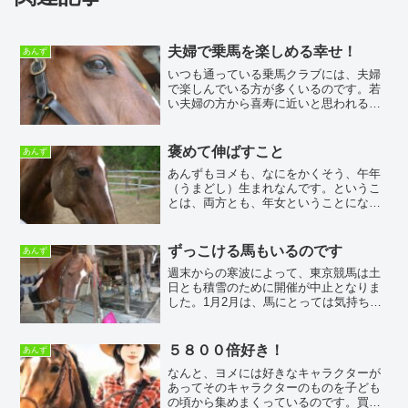
夫婦で乗馬を楽しめる幸せ！
あんず
いつも通っている乗馬クラブには、夫婦
で楽しんでいる方が多くいるのです。若
い夫婦の方から喜寿に近いと思われる方
まで色々です。ボクが言うのも変です
が、見ているだけで「いいなあ」と思う
方がたくさんいるのです。そんな楽しみ
褒めて伸ばすこと
あんず
を伝えたいのです。乗馬は年...
あんずもヨメも、なにをかくそう、午年
（うまどし）生まれなんです。というこ
とは、両方とも、年女ということになり
ます。占いには、僕はあまり縁がありま
せんが、ウマ年でも特に丙午（ひのえう
ま）生まれのヨメは強烈な個性を持って
ずっこける馬もいるのです
あんず
いるのです。ヨメは、長い...
週末からの寒波によって、東京競馬は土
日とも積雪のために開催が中止となりま
した。1月2月は、馬にとっては気持ちの
良い、元気な時期だと言われています。
雪も、仔馬の頃にはいつも見慣れていた
のだと思うのです。雪国で生まれ育った
５８００倍好き！
あんず
僕も、雪が積もると懐か...
なんと、ヨメには好きなキャラクターが
あってそのキャラクターのものを子ども
の頃から集めまくっているのです。買い