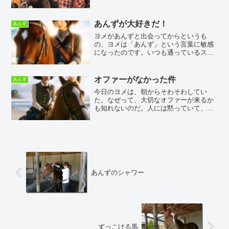
物に行くと、必ずそのキャラクターを見
つけては「きゃー！」とか奇声を発して
萌えているのです。キティちゃんじゃな
あんずが大好きだ！
あんず
いですよ～（’ ▽ ｀...
ヨメがあんずと出会ってからというも
の、ヨメは「あんず」という言葉に敏感
になったのです。いつも通っているスー
パーで、なにやら「うぎゃー！」と言っ
て、手にしていたのが、上のあんずジュ
ースです。これは、北海道日高の新冠に
オファーがなかった件
あんず
あるホテルの売店で売ってい...
今日のヨメは、朝からそわそわしてい
た。なぜって、大切なオファーが来るか
も知れないのだ。人には黙っていて、オ
ファーが来るかも知れないなんて、誰に
も話さないで秘密にしていたのだ。お昼
前に、そっと秘密を教えてくれた。「ケ
ネディー駐日大使を皇居まで...
あんずのシャワー
ずっこける馬