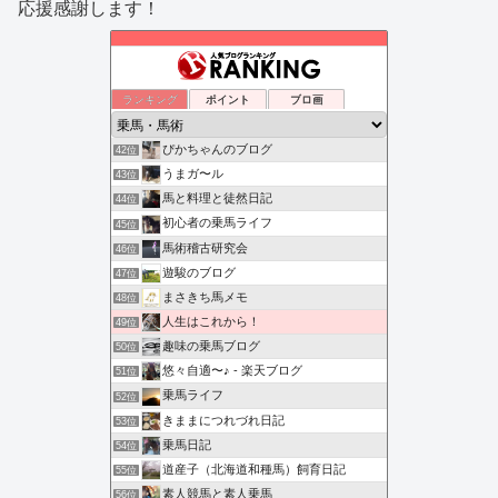
応援感謝します！
ランキング
ポイント
ブロ画
ぴかちゃんのブログ
42位
うまガ〜ル
43位
馬と料理と徒然日記
44位
初心者の乗馬ライフ
45位
馬術稽古研究会
46位
遊駿のブログ
47位
まさきち馬メモ
48位
人生はこれから！
49位
趣味の乗馬ブログ
50位
悠々自適〜♪ - 楽天ブログ
51位
乗馬ライフ
52位
きままにつれづれ日記
53位
乗馬日記
54位
道産子（北海道和種馬）飼育日記
55位
素人競馬と素人乗馬
56位