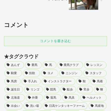
コメント
コメントを書き込む
★タグクラウド
あんず
乗馬
馬
乗馬クラブ
レッスン
騎乗
扶助
ヨメ
ニンジン
スタッフ
馬房
手入れ
インストラクター
鞍
馬着
誕生日
リンゴ
競馬
駈歩
常歩
鞭
北海道
外乗
落馬
馬具
ヘルメット
出会い
洗い場
日高ケンタッキーファーム
馬産地