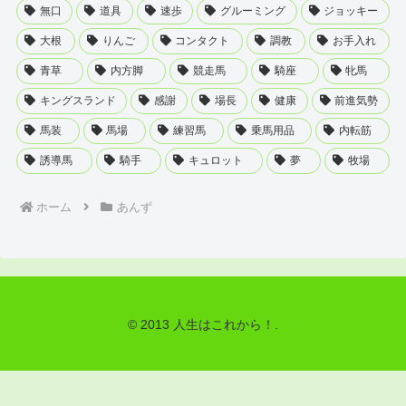
無口
道具
速歩
グルーミング
ジョッキー
大根
りんご
コンタクト
調教
お手入れ
青草
内方脚
競走馬
騎座
牝馬
キングスランド
感謝
場長
健康
前進気勢
馬装
馬場
練習馬
乗馬用品
内転筋
誘導馬
騎手
キュロット
夢
牧場
ホーム
あんず
© 2013 人生はこれから！.