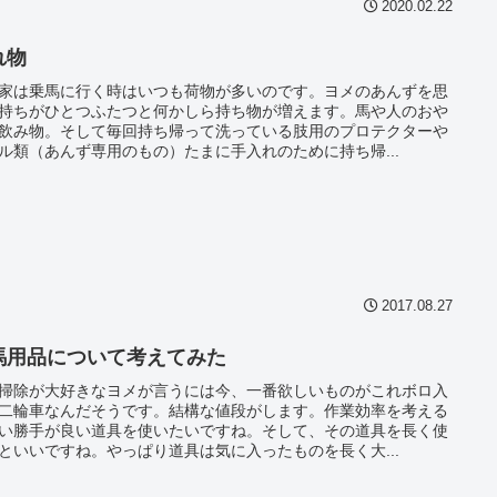
2020.02.22
れ物
家は乗馬に行く時はいつも荷物が多いのです。ヨメのあんずを思
持ちがひとつふたつと何かしら持ち物が増えます。馬や人のおや
飲み物。そして毎回持ち帰って洗っている肢用のプロテクターや
ル類（あんず専用のもの）たまに手入れのために持ち帰...
2017.08.27
馬用品について考えてみた
掃除が大好きなヨメが言うには今、一番欲しいものがこれボロ入
二輪車なんだそうです。結構な値段がします。作業効率を考える
い勝手が良い道具を使いたいですね。そして、その道具を長く使
といいですね。やっぱり道具は気に入ったものを長く大...