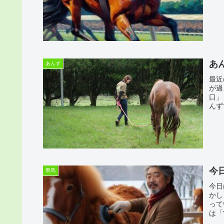
あ
あんず
最近
が過
口」
んず
今
乗馬
今日
かし
って
は「