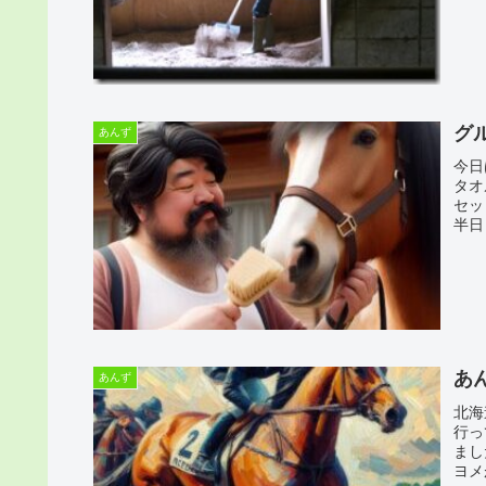
グ
あんず
今日
タオ
セッ
半日
あ
あんず
北海
行っ
まし
ヨメ