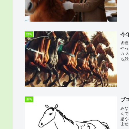
今
競馬
皆様
やっ
カツ
も残
ブ
乗馬
みな
んで
思う
ませ