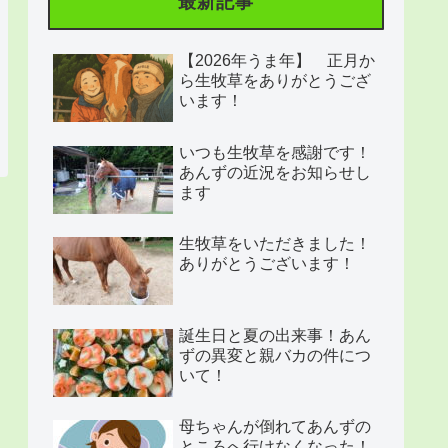
最新記事
【2026年うま年】 正月か
ら生牧草をありがとうござ
います！
いつも生牧草を感謝です！
あんずの近況をお知らせし
ます
生牧草をいただきました！
ありがとうございます！
誕生日と夏の出来事！あん
ずの異変と親バカの件につ
いて！
母ちゃんが倒れてあんずの
ところへ行けなくなった！