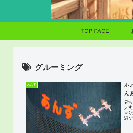
TOP PAGE
グルーミング
ホ
あんず
ん
異常
大丈
やり
温が