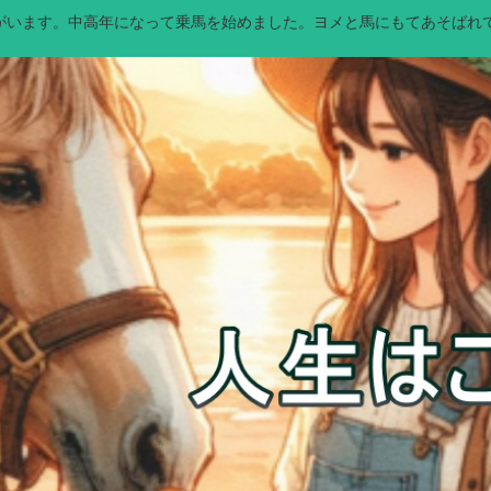
馬）がいます。中高年になって乗馬を始めました。ヨメと馬にもてあそばれ