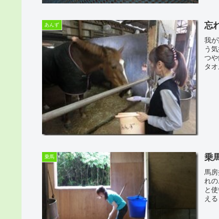
忘
あんず
我が
う気
つや
タオ
乗
乗馬
馬房
れの
と使
える