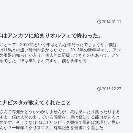
2014.01.11
年はアンカツに始まりオルフェで終わった。
にとって、2013年という年はどんな年だったでしょうか。僕は、
ぱり馬との濃い時間が多かったです。2013年の新年早々に、アン
の引退の知らせが入り、個人的に応援してきたのもあって、とて
念でした。彼は早生まれですが、僕と学年が同...
2013.12.27
エナビスタが教えてくれたこと
さんご存知かどうかわかりませんが、馬は泣いたり笑ったりする
すよ。僕は人間の出している感情を、馬は察知する能力があると
のです。そうでなければオリンピック競技で馬術は無理だと思い
んか？一昨年のクリスマス、有馬記念を最後に引退した...