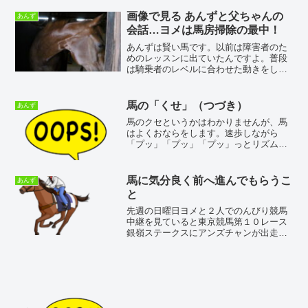
は迅速な復旧がなされますように心から
お見舞い申し上げます。最近は馬にとっ
画像で見る あんずと父ちゃんの
あんず
ても騎乗者にとっても暑さが...
会話…ヨメは馬房掃除の最中！
あんずは賢い馬です。以前は障害者のた
めのレッスンに出ていたんですよ。普段
は騎乗者のレベルに合わせた動きをしっ
かりしてくれます。そう考えると、本来
あんずは素直な馬なのです。そんな素直
な様子を、今回の画像と動画からお見せ
馬の「くせ」（つづき）
あんず
しようと思います。馬は時...
馬のクセというかはわかりませんが、馬
はよくおならをします。速歩しながら
「プッ」「プッ」「プッ」っとリズムよ
くする子もいます。手入れをしていると
きに限ってしかも、おしりから後肢にか
けてブラッシングをしているときによく
馬に気分良く前へ進んでもらうこ
あんず
「やってくれる」子もいます...
と
先週の日曜日ヨメと２人でのんびり競馬
中継を見ていると東京競馬第１０レース
銀嶺ステークスにアンズチャンが出走し
ていました。１年前は三浦皇成ジョッキ
ーで３番人気で６着だったので、雪辱戦
です。ジョッキーは前々走おしかった中
年の星『横山典弘』ジョッ...