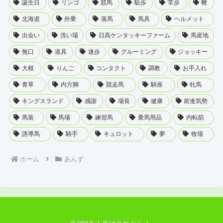
誕生日
リンゴ
競馬
駈歩
常歩
鞭
北海道
外乗
落馬
馬具
ヘルメット
出会い
洗い場
日高ケンタッキーファーム
馬産地
無口
道具
速歩
グルーミング
ジョッキー
大根
りんご
コンタクト
調教
お手入れ
青草
内方脚
競走馬
騎座
牝馬
キングスランド
感謝
場長
健康
前進気勢
馬装
馬場
練習馬
乗馬用品
内転筋
誘導馬
騎手
キュロット
夢
牧場
ホーム
あんず