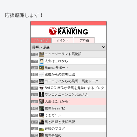
応援感謝します！
ランキング
ポイント
ブロ画
ニュージーランド馬物語
31位
人生はこれから！
32位
馬uma サポート
33位
還暦からの乗馬日誌
34位
ヨーロッパからの乗馬、馬術トーク
35位
BALOG 庶民が乗馬を趣味にするブログ
36位
ワンコとニャンコとお馬さん
37位
人生はこれから！
38位
乗馬 life in NZ
39位
うまガ〜ル
40位
馬と料理と徒然日記
41位
遊駿のブログ
42位
乗馬事始め
43位