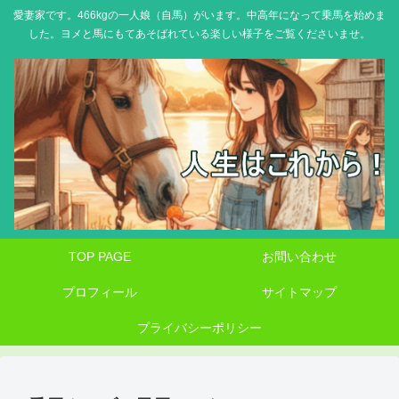
愛妻家です。466kgの一人娘（自馬）がいます。中高年になって乗馬を始めま
した。ヨメと馬にもてあそばれている楽しい様子をご覧くださいませ。
TOP PAGE
お問い合わせ
プロフィール
サイトマップ
プライバシーポリシー