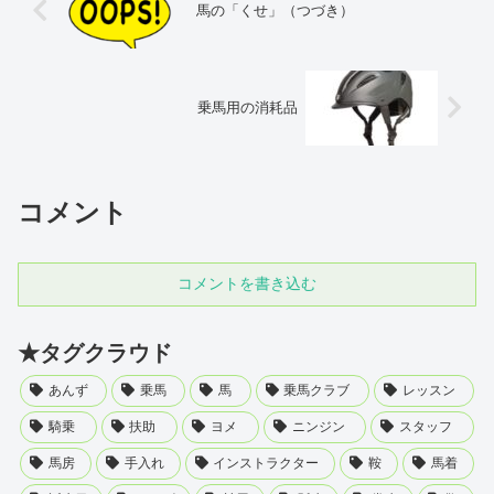
馬の「くせ」（つづき）
乗馬用の消耗品
コメント
コメントを書き込む
★タグクラウド
あんず
乗馬
馬
乗馬クラブ
レッスン
騎乗
扶助
ヨメ
ニンジン
スタッフ
馬房
手入れ
インストラクター
鞍
馬着