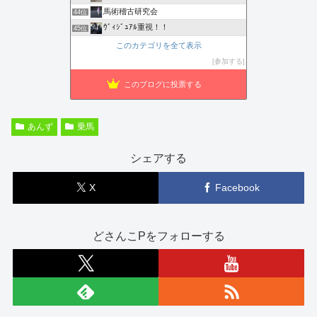
馬術稽古研究会
44位
ｳﾞｨｼﾞｭｱﾙ重視！！
45位
このカテゴリを全て表示
参加する
このブログに投票する
あんず
乗馬
シェアする
X
Facebook
どさんこPをフォローする