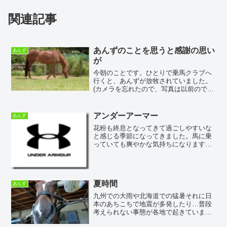
関連記事
あんずのことを思うと感謝の思い
あんず
が
今朝のことです。ひとりで乗馬クラブへ
行くと、あんずが放牧されていました。
(カメラを忘れたので、写真は以前のです)
いつもヨメがするように、あんずの名前
を呼びながら近づいていきます。そうす
ると、あんずもこちらへ向かってきま
アンダーアーマー
あんず
す。ゆっくりゆっくり。...
花粉も終息となってきて過ごしやすいな
と感じる季節になってきました。馬に乗
っていても爽やかな気持ちになります。
馬に乗る時はいつもお世話になっている
アンダーアーマーのクールギアも出番が
なさそうになり、ヒートギアの出番にな
りました。ヒートギアとい...
夏時間
あんず
九州での大雨や北海道での猛暑それに日
本のあちこちで地震が多発したり…普段
考えられない事態が各地で起きていま
す。特に被害に合われた関係者の皆様に