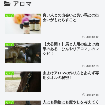
アロマ
良い人との出会いと良い馬との出
あんず
会いがもたらすこと
2018.08.12
【大公開！】馬と人用の虫よけ効
あんず
果のある「ひんやりアロマ」のレ
シピ！
2018.07.23
虫よけアロマの作り方とあんず専
あんず
用タオルの秘密！
2018.07.18
人にも動物にも癒やしを与えてく
あんず